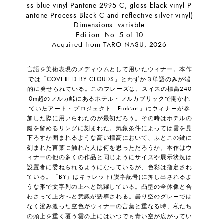
ss blue vinyl Pantone 2995 C, gloss black vinyl P
antone Process Black C and reflective silver vinyl)
Dimensions: variable
Edition: No. 5 of 10
Acquired from TARO NASU, 2026
言語を美術表現のメディウムとして用いたウィナー。本作
では「COVERED BY CLOUDS」とわずか３単語のみが端
的に発せられている。このフレーズは、スイスの標高240
0m超のフルカ峠にあるホテル・フルカブリックで開かれ
ていたアート・プロジェクト「Furk’art」にウィナーが参
加した際に用いられたのが最初だろう。その時はホテルの
鍵を留めるリングに刻まれた。気象条件によっては雲を見
下ろすか囲まれるような高い標高において、ふとこの鍵に
刻まれた言葉に触れた人は何を思っただろうか。本作はウ
ィナーの他の多くの作品と同じようにサイズや展示状況は
設置者に委ねられるようになっているが、色彩は指定され
ている。「BY」はキャレット(脱字記号)に押し出されるよ
うな形で文字列の上へと跳躍している。凸型の全体像と合
わさって上方へと意識が誘導される。曇り空のグレーでは
なく澄み渡った空色がウィナーの言葉と重なる時、私たち
の頭上を重く覆う雲の上にはいつでも青い空が広がってい