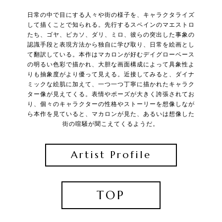
日常の中で目にする人々や街の様子を、キャラクタライズ
して描くことで知られる。先行するスペインのマエストロ
たち、ゴヤ、ピカソ、ダリ、ミロ、彼らの突出した事象の
認識手段と表現方法から独自に学び取り、日常を絵画とし
て翻訳している。本作はマカロンが好むデイグローベース
の明るい色彩で描かれ、大胆な画面構成によって具象性よ
りも抽象度がより優って見える。近接してみると、ダイナ
ミックな絵肌に加えて、一つ一つ丁寧に描かれたキャラク
ター像が見えてくる。表情やポーズが大きく誇張されてお
り、個々のキャラクターの性格やストーリーを想像しなが
ら本作を見ていると、マカロンが見た、あるいは想像した
街の喧騒が聞こえてくるようだ。
Artist Profile
TOP