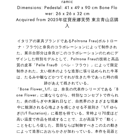
ramic
Dimensions: Pedestal: 41 x 49 x 90 cm Bone Flo
wer: 26 x 26 x 32 cm
Acquired from 2025年從寶座娜芙勞 東京青山店購
入
イタリアの家具ブランドであるPoltrona Frau(ポルトロー
ナ・フラウ)と奈良のコラボレーションによって制作され
た。展示台部分は奈良がこのコラボレーションのためにデ
ザインした特別モデルとして、Poltrona Frauの技術と高品
質の皮革「Pelle Frau® （ペレ・フラウ）」によって限定
制作された。太い樹木のような造形に張り込められた牛革
は、たるみや皺などかつてそれが生きた牛であった時の痕
跡があえて残されている。
「Bone Flower_1/f」は、奈良の代表作シリーズである「B
one Flower」に連なりながら、特別なコンセプトで作られ
た。炎の揺らぎや木漏れ日など、自然界のさまざまな現象
中に観測される心地よさを感じさせる不規則さ「1/f ゆら
ぎ(1/f fluctation)」に着想を得ている。常時より70度ほど
高い温度で作品を焼成することで、土が高温下で「動く」
ことをむしろ促した。普段ならば制御すべきこの土の動き
によって造形におおらかさが加わっている。本作を花器と