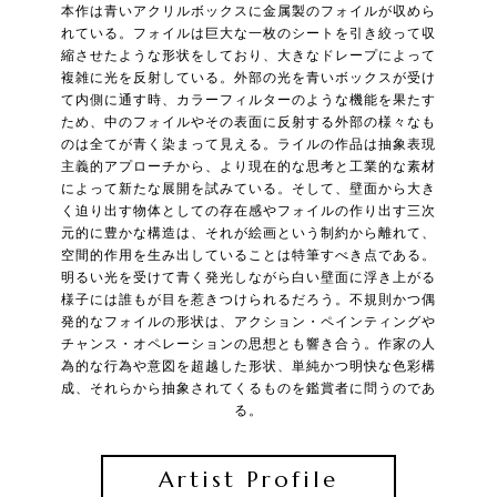
本作は青いアクリルボックスに金属製のフォイルが収めら
れている。フォイルは巨大な一枚のシートを引き絞って収
縮させたような形状をしており、大きなドレープによって
複雑に光を反射している。外部の光を青いボックスが受け
て内側に通す時、カラーフィルターのような機能を果たす
ため、中のフォイルやその表面に反射する外部の様々なも
のは全てが青く染まって見える。ライルの作品は抽象表現
主義的アプローチから、より現在的な思考と工業的な素材
によって新たな展開を試みている。そして、壁面から大き
く迫り出す物体としての存在感やフォイルの作り出す三次
元的に豊かな構造は、それが絵画という制約から離れて、
空間的作用を生み出していることは特筆すべき点である。
明るい光を受けて青く発光しながら白い壁面に浮き上がる
様子には誰もが目を惹きつけられるだろう。不規則かつ偶
発的なフォイルの形状は、アクション・ペインティングや
チャンス・オペレーションの思想とも響き合う。作家の人
為的な行為や意図を超越した形状、単純かつ明快な色彩構
成、それらから抽象されてくるものを鑑賞者に問うのであ
る。
Artist Profile