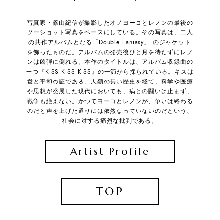
写真家・篠山紀信が撮影したオノヨーコとレノンの最後の
ツーショット写真をベースにしている。その写真は、二人
の共作アルバムとなる「Double Fantasy」 のジャケット
を飾ったものだ。アルバムの発売後ひと月を待たずにレノ
ンは凶弾に倒れる。本作のタイトルは、アルバム収録曲の
一つ『KISS KISS KISS』の一節から採られている。キスは
愛と平和の証である。人類の長い歴史を経て、科学や医療
や思想が発展した現代においても、病との闘いは止まず、
戦争も絶えない。かつてヨーコとレノンが、争いは終わる
のだと声を上げた通りには依然なっていないのだという、
社会に対する痛烈な批判である。
Artist Profile
TOP