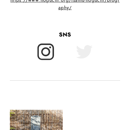
https://www.noguchi.org/isamu-noguchi/biogr
aphy/
SNS