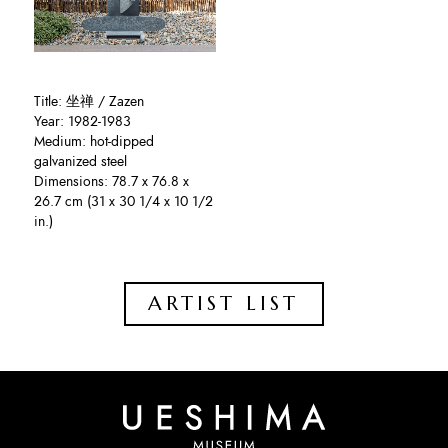
Title: 坐禅 / Zazen
Year: 1982-1983
Medium: hot-dipped
galvanized steel
Dimensions: 78.7 x 76.8 x
26.7 cm (31 x 30 1/4 x 10 1/2
in.)
ARTIST LIST