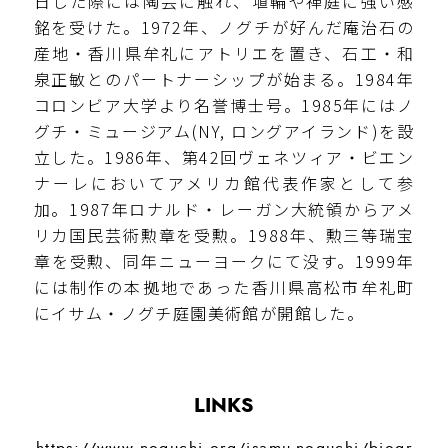
日した際には陶芸に触れ、埴輪や禅庭に強い感
銘を受けた。1972年、ノグチが好んだ庵治石の
産地・香川県牟礼にアトリエを置き、石工・和
泉正敏とのパートナーシップが始まる。1984年
コロンビア大学より名誉博士号。1985年にはノ
グチ・ミュージアム(NY, ロングアイランド)を設
立した。1986年、第42回ヴェネツィア・ビエン
ナーレにおいてアメリカ館代表作家として参
加。1987年ロナルド・レーガン大統領からアメ
リカ国民芸術勲章を受勲。1988年、勲三等瑞宝
章を受勲、同年ニューヨークにて没す。1999年
には制作の本拠地であった香川県高松市牟礼町
にイサム・ノグチ庭園美術館が開館した。
LINKS