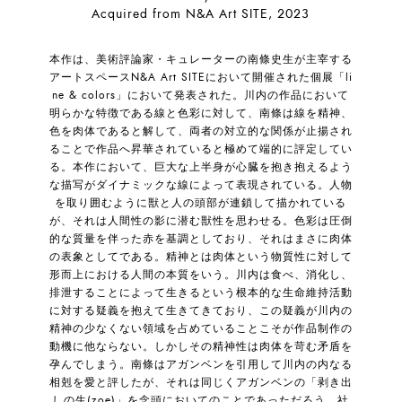
Acquired from N&A Art SITE, 2023
本作は、美術評論家・キュレーターの南條史生が主宰する
アートスペースN&A Art SITEにおいて開催された個展「li
ne & colors」において発表された。川内の作品において
明らかな特徴である線と色彩に対して、南條は線を精神、
色を肉体であると解して、両者の対立的な関係が止揚され
ることで作品へ昇華されていると極めて端的に評定してい
る。本作において、巨大な上半身が心臓を抱き抱えるよう
な描写がダイナミックな線によって表現されている。人物
を取り囲むように獣と人の頭部が連鎖して描かれている
が、それは人間性の影に潜む獣性を思わせる。色彩は圧倒
的な質量を伴った赤を基調としており、それはまさに肉体
の表象としてである。精神とは肉体という物質性に対して
形而上における人間の本質をいう。川内は食べ、消化し、
排泄することによって生きるという根本的な生命維持活動
に対する疑義を抱えて生きてきており、この疑義が川内の
精神の少なくない領域を占めていることこそが作品制作の
動機に他ならない。しかしその精神性は肉体を苛む矛盾を
孕んでしまう。南條はアガンベンを引用して川内の内なる
相剋を愛と評したが、それは同じくアガンベンの「剥き出
しの生(zoe)」を念頭においてのことであっただろう。社