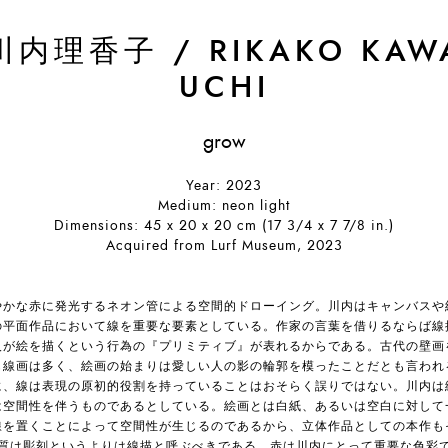
川内理香子
/
RIKAKO KAW
UCHI
grow
Year: 2023
Medium: neon light
Dimensions: 45 x 20 x 20 cm (17 3/4 x 7 7/8 in.)
Acquired from Lurf Museum, 2023
やかな赤に発光するネオン管による空間的ドローイング。川内はキャンバスや
の平面作品において線を重要な要素としている。作家の言葉を借りるならば線
人が絵を描くという行為の『プリミティブ』が表れるからである。古代の壁画
も線画は多く、絵画の始まりは愛しい人の影の輪郭を模ったことだとも言われ
に、線は表現の原初的役割を持っていることはおそらく誤りではない。川内は
は空間性を伴うものであるとしている。絵画とは白紙、あるいは空白に対して
線を置くことによって空間性が生じるのであるから、立体作品としての本作も
質は彫刻というよりは線描と呼ぶべきである。赤は川内にとって重要な色彩