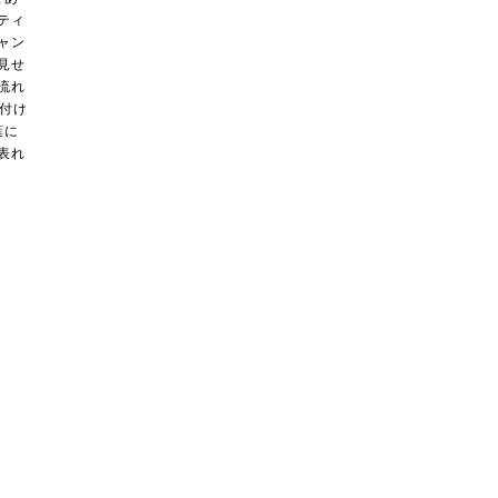
ティ
ャン
見せ
流れ
名付け
葉に
表れ