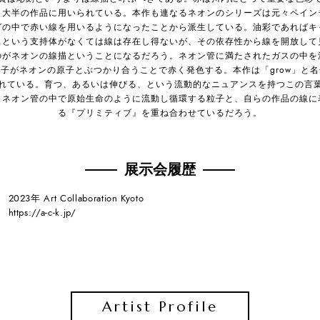
、大半の作品に用いられている。本作も連なるネオンのシリーズは元々ペイン
グの中で赤い線を用いるようになったことから派生している。油彩であればキ
スという支持体がなくては線は存在し得ないが、その依存性から線を開放して
のがネオンの線描ということになるだろう。ネオン管に満たされたガスの中を
子がネオンの原子とぶつかり合うことで赤く発色する。本作は「grow」と
れている。育つ、あるいは伸びる、という流動的なニュアンスを持つこの言
、ネオン管の中で原始生命のように流動し循環する粒子と、自らの作品の線に
る『プリミティブ』を重ね合わせているだろう。
展示会履歴
2023年 Art Collaboration Kyoto
https://a-c-k.jp/
Artist Profile