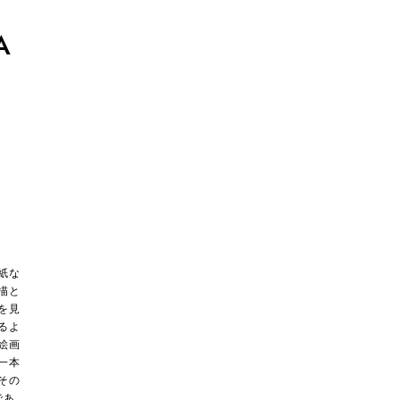
A
紙な
描と
を見
るよ
絵画
一本
その
であ