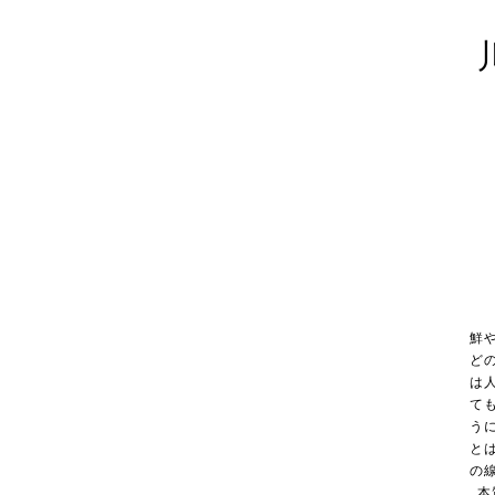
鮮
ど
は
て
う
と
の
本