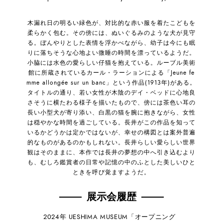
木漏れ日の明るい緑色が、対比的な赤い服を着たこどもを
柔らかく包む。その傍には、ぬいぐるみのような犬が見守
る。ぼんやりとした表情を浮かべながら、幼子は今にも眠
りに落ちそうな心地よい微睡の時間を漂っているようだ。
小脇には水色の愛らしい仔猫を抱えている。ルーブル美術
館に所蔵されているカール・ラーションによる「Jeune fe
mme allongée sur un banc」という作品(1913年)がある。
タイトルの通り、若い女性が木陰のデイ・ベッドに心地良
さそうに横たわる様子を描いたもので、傍には茶色い耳の
長い小型犬が寄り添い、白黒の猫を腕に抱きながら、女性
は穏やかな時間を過ごしている。長井がこの作品を知って
いるかどうかは定かではないが、幸せの構図とは案外普遍
的なものがあるのかもしれない。長井らしい愛らしい世界
観はそのままに、本作では長井の夢想の中へ引き込むより
も、むしろ鑑賞者の日常や記憶の中のふとした美しいひと
ときを呼び覚ますようだ。
展示会履歴
2024年 UESHIMA MUSEUM「オープニング