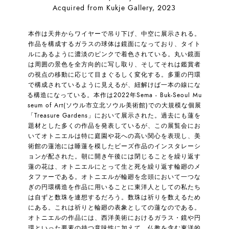
Acquired from Kukje Gallery, 2023
本作は天井からワイヤーで吊り下げ、中空に展示される。
作品を構成するガラスの球体は鏡面になっており、タイト
ルにあるように濃淡のピンクで着色されている。丸い鏡面
は周囲の景色を全方向的に写し取り、そしてそれは鑑賞者
の視点の移動に応じて目まぐるしく変化する。多重の円環
で構成されているように見えるが、紐解けば一本の線にな
る構造になっている。本作は2022年Sema - Buk-Seoul Mu
seum of Art(ソウル市立北ソウル美術館)での大規模な個展
「Treasure Gardens」において展示された。過去にも蓮を
題材とした多くの作品を発表しているが、この展覧会にお
いてオトニエルは特に庭園や花への高い関心を表現し、美
術館の蓮池には睡蓮を模したビーズ作品のインスタレーシ
ョンが配された。朝に開き午後には閉じることを繰り返す
蓮の花は、オトニエルにとって生と死を繰り返す輪廻のメ
タファーである。オトニエルが輪廻を念頭において一つな
ぎの円環構造を作品に用いることに東洋人としての私たち
は自ずと数珠を連想するだろう。数珠は祈りを数えるため
にある。これは祈りと輪廻の表象としての蓮なのである。
オトニエルの作品には、西洋美術におけるガラス・鏡や円
環といった要素の持つ意味性に加えて、仏教を含む東洋的