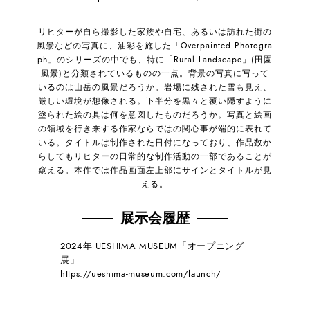
リヒターが自ら撮影した家族や自宅、あるいは訪れた街の
風景などの写真に、油彩を施した「Overpainted Photogra
ph」のシリーズの中でも、特に「Rural Landscape」(田園
風景)と分類されているものの一点。背景の写真に写って
いるのは山岳の風景だろうか。岩場に残された雪も見え、
厳しい環境が想像される。下半分を黒々と覆い隠すように
塗られた絵の具は何を意図したものだろうか。写真と絵画
の領域を行き来する作家ならではの関心事が端的に表れて
いる。タイトルは制作された日付になっており、作品数か
らしてもリヒターの日常的な制作活動の一部であることが
窺える。本作では作品画面左上部にサインとタイトルが見
える。
展示会履歴
2024年 UESHIMA MUSEUM「オープニング
展」
https://ueshima-museum.com/launch/