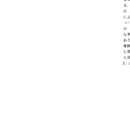
る
が
に
い
が
な
あ
修
た
た
2」