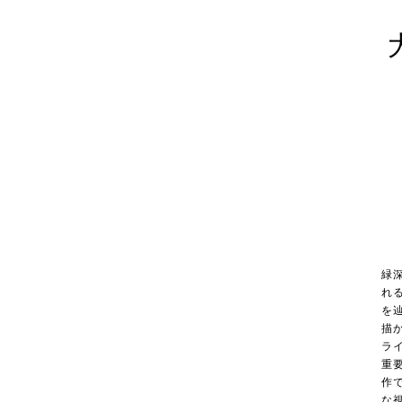
緑
れ
を
描
ラ
重
作
な