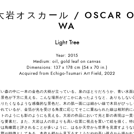
大岩オスカール
/
OSCAR O
WA
Light Tree
Year: 2015
Medium: oil, gold leaf on canvas
Dimensions: 137 x 178 cm (54 x 70 in.)
Acquired from Echigo-Tsumari Art Field, 2022
深い森の中に一本の金色の大樹が立っている。泉のほとりだろうか、青い水面
る景色が下方に見える。こんな場所がどこかにあったようなと、ありもしない
辿りたくなるような感傷的な景色だ。木の肌一面には細かい線で木目がびっし
かれているが、金箔が光を受ける角度に応じてそこに重ねられた線は相対的に
イトのようにも影のようにも見える。大岩の作品において光と影の表現は一貫
要な要素だ。また、大岩は人の目よりも高い位置に視点を置いて絵を描く。特
では鳥瞰図と評されることが多いように、はるか天空から世界を見渡すような
視野が特徴としてある。本作も梢から見下ろすようなやや高い視点から描かれ