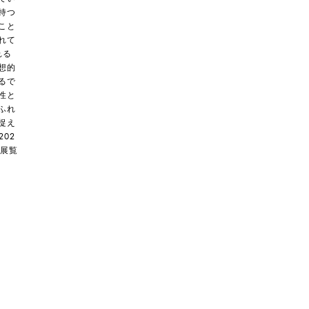
持つ
こと
れて
れる
想的
るで
性と
ふれ
捉え
02
た展覧