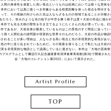
。人間の身体性を凌駕した高い視点というものは絵画においては様々な意味を
、本作においては真に描くべき対象からある程度距離を保った視点を明示する
よって、その視線の向けられた先は人ならざるものの領域であることが示唆さ
るだろう。蛍火のような光の粒子が中空を舞う様子は度々大岩の作品に描か
、本作でも光る大樹の聖性を引き立てるようにたくさんの光が漂っている。幻
本作であるが、大岩自身が眼差しているものはこの景色のすぐ間近に迫ってい
ろう我々人間社会の諸問題や現実的な世界そのものだろう。大岩の作品が物語
飾されることが多い理由は、人ならざる高い視点と光の非現実的な表現があり
景色の中に送り込まれているためだ。その視座を借りることで私たちは大岩の
現実を非現実的な物語として認識しているに過ぎない。本作は「大地の芸術祭2
のプログラムとして磯辺行久記念越後妻有清津倉庫美術館(新潟)で開催され
会「大地のコレクション展2022」において展示された。
Artist Profile
TOP