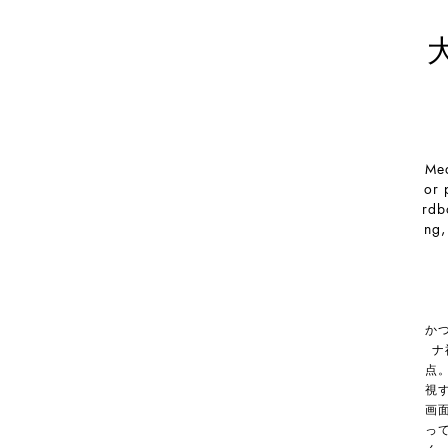
Med
or 
rdb
ng,
か
ナ
点
視
画
っ