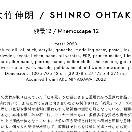
大竹伸朗
/
SHINRO OHTAK
残景12 / Mnemoscape 12
Year: 2020
ium: oil, oil stick, acrylic, gouache, modeling paste, pastel, ink,
powder, scenic lichen, sand, oil varnish, FRP, printed matter, film
oard, thin paper, packing paper, cotton cloth, cheesecloth, guitar 
 wire, cotton yarn, marble, pebble, metal and wood on wooden p
Dimensions: 100 x 70 x 12 cm (39 3/8 x 27 1/2 x 4 3/4 in.)
Acquired from TAKE NINAGAWA, 2022
つて大竹が取り組んでいた「ビル景」を彷彿とさせる重層的かつ重厚な作品。
禍において、あらためて自身と向き合いながら制作された「残景」シリーズ
。夥しい色彩や素材が過剰に重ねられて暗褐色の濃密な塊となっている。画面
すると、布地や紙、砂や石、枝、ワイヤー状のもの、多種多様な質感や構造が
面の中で渾然一体となっている。大竹の言う記憶とは時間の積層と密接な意味
ている。個々人の記憶が堆積して、時間はそれらを縦横に関連させながら貫い