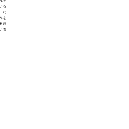
れを
いる
、わ
作を
る通
い表