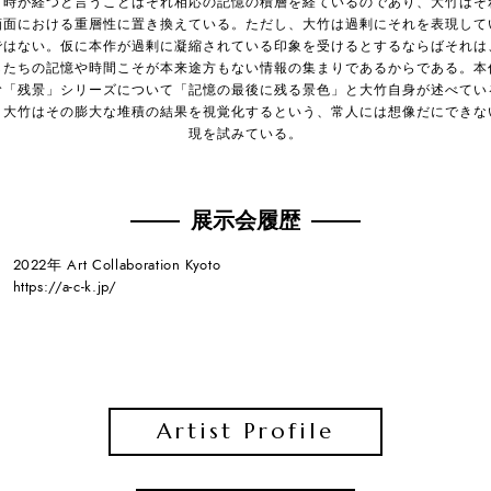
。時が経つと言うことはそれ相応の記憶の積層を経ているのであり、大竹はそ
画面における重層性に置き換えている。ただし、大竹は過剰にそれを表現して
ではない。仮に本作が過剰に凝縮されている印象を受けるとするならばそれは
したちの記憶や時間こそが本来途方もない情報の集まりであるからである。本
む「残景」シリーズについて「記憶の最後に残る景色」と大竹自身が述べてい
、大竹はその膨大な堆積の結果を視覚化するという、常人には想像だにできな
現を試みている。
展示会履歴
2022年 Art Collaboration Kyoto
https://a-c-k.jp/
Artist Profile