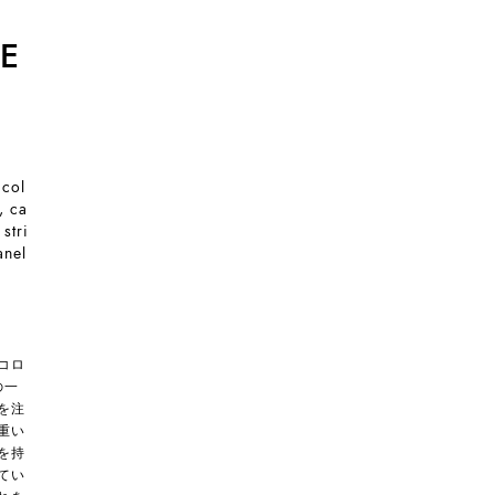
E
 col
, ca
stri
anel
コロ
の一
を注
重い
を持
てい