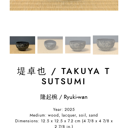
堤卓也
/
TAKUYA T
SUTSUMI
隆起椀 / Ryuki-wan
Year: 2025
Medium: wood, lacquer, soil, sand
Dimensions: 12.5 x 12.5 x 7.2 cm (4 7/8 x 4 7/8 x
2 7/8 in.)