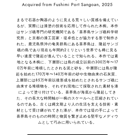
Acquired from Fushimi Port Sangoan, 2025
まるで石器か陶器のように見える荒々しい質感を備えてい
るが、実際には漆塗の技術を応用して作られた木椀。本作
はサンゴ礁専門の研究機関である「喜界島サンゴ礁科学研
究所」と京都の漆工芸家・堤卓也とが協力する形で制作さ
れた。鹿児島県沖の奄美群島にある喜界島は、隆起サンゴ
礁の島であり現在も年間約2ミリという世界でも稀に見る
早い速度で隆起が進んでいることで知られる。本作では素
地となる木椀に、下層部には島の成立以前の300万年〜17
0万年前に堆積したとされる泥と砂を、中層部には島が隆
起を始めた170万年〜140万年前の砂や生物由来の石灰質、
上層部には85万年前以後形成を始めたとされるサンゴ礁に
由来する堆積物を、それぞれ現地にて採取された素材を漆
によって塗り付けている。喜界島が海底から隆起してき
た、その長大な時間軸が一椀のスケールへと圧縮されてい
るのである。古くは縄文期より人の生活を支える技術・素
材として受け継がれてきた漆が、本作では堤の手によって
喜界島そのものの時間と物質を繋ぎ止める堅牢なメディウ
ムとして巧みに用いられている。