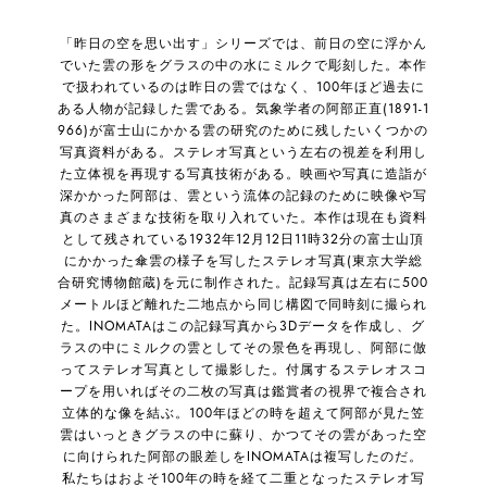
「昨日の空を思い出す」シリーズでは、前日の空に浮かん
でいた雲の形をグラスの中の水にミルクで彫刻した。本作
で扱われているのは昨日の雲ではなく、100年ほど過去に
ある人物が記録した雲である。気象学者の阿部正直(1891-1
966)が富士山にかかる雲の研究のために残したいくつかの
写真資料がある。ステレオ写真という左右の視差を利用し
た立体視を再現する写真技術がある。映画や写真に造詣が
深かかった阿部は、雲という流体の記録のために映像や写
真のさまざまな技術を取り入れていた。本作は現在も資料
として残されている1932年12月12日11時32分の富士山頂
にかかった傘雲の様子を写したステレオ写真(東京大学総
合研究博物館蔵)を元に制作された。記録写真は左右に500
メートルほど離れた二地点から同じ構図で同時刻に撮られ
た。INOMATAはこの記録写真から3Dデータを作成し、グ
ラスの中にミルクの雲としてその景色を再現し、阿部に倣
ってステレオ写真として撮影した。付属するステレオスコ
ープを用いればその二枚の写真は鑑賞者の視界で複合され
立体的な像を結ぶ。100年ほどの時を超えて阿部が見た笠
雲はいっときグラスの中に蘇り、かつてその雲があった空
に向けられた阿部の眼差しをINOMATAは複写したのだ。
私たちはおよそ100年の時を経て二重となったステレオ写