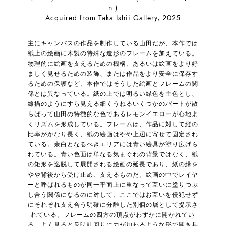
n.)
Acquired from Taka Ishii Gallery, 2025
主にキャンバスの作品を制作している山田だが、本作では
紙上の絵画に木製の特殊な造形のフレームを加えている。
物理的に絵画を支えるための機構、あるいは絵画をより好
ましく見せるための装飾、または作品をより安全に保存す
るための保護など、本作ではそうした絵画とフレームの関
係とは異なっている。紙の上では明るい緑色を主色とし、
線描のようにすら見える細くうねるいくつかのパートが散
らばって山田の特徴的な色であるレモンイエローが心地よ
くリズムを形成している。フレームは、作品に対して縦の
比率がかなり長く、紙の絵画はやや上辺に寄せて固定され
ている。余白となるべきエリアには青い絵具が塗り広げら
れている。青い色面は単なる気まぐれの背景ではなく、紙
の矩形を逸脱して展開される絵画の延長であり、紙の緑を
やや背後から受け止め、支えるものだ。絵画の中でレイヤ
ーと呼ばれるものが同一平面上に重なって互いに塗りつぶ
し合う関係になるのに対して、ここではお互いを侵犯せず
にそれぞれ支え合う明確に分離した別個の層として提示さ
れている。フレームの四方の頂点がわずかに開かれてい
る。よく見ると反時計回りに力が加わるような形で開き具