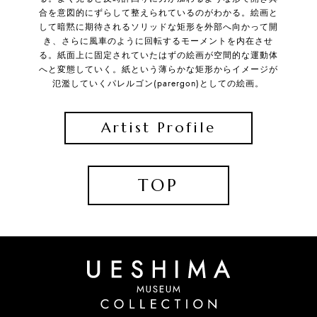
合を意図的にずらして整えられているのがわかる。絵画と
して暗黙に期待されるソリッドな矩形を外部へ向かって開
き、さらに風車のように回転するモーメントを内在させ
る。紙面上に固定されていたはずの絵画が空間的な運動体
へと変態していく。紙という薄らかな矩形からイメージが
氾濫していくパレルゴン(parergon)としての絵画。
Artist Profile
TOP