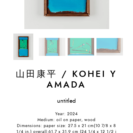
山田康平
/
KOHEI Y
AMADA
untitled
Year: 2024
Medium: oil on paper, wood
Dimensions: paper size: 27.5 x 21 cm(10 7/8 x 8
1/4 in.) overall:61.7 x 31.9 cm (24 1/4 x 12 1/2 i