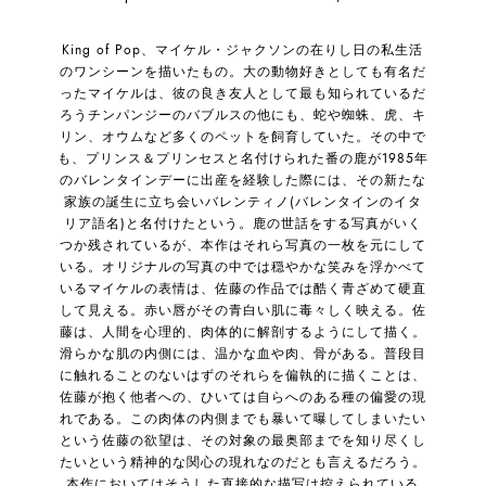
King of Pop、マイケル・ジャクソンの在りし日の私生活
のワンシーンを描いたもの。大の動物好きとしても有名だ
ったマイケルは、彼の良き友人として最も知られているだ
ろうチンパンジーのバブルスの他にも、蛇や蜘蛛、虎、キ
リン、オウムなど多くのペットを飼育していた。その中で
も、プリンス＆プリンセスと名付けられた番の鹿が1985年
のバレンタインデーに出産を経験した際には、その新たな
家族の誕生に立ち会いバレンティノ(バレンタインのイタ
リア語名)と名付けたという。鹿の世話をする写真がいく
つか残されているが、本作はそれら写真の一枚を元にして
いる。オリジナルの写真の中では穏やかな笑みを浮かべて
いるマイケルの表情は、佐藤の作品では酷く青ざめて硬直
して見える。赤い唇がその青白い肌に毒々しく映える。佐
藤は、人間を心理的、肉体的に解剖するようにして描く。
滑らかな肌の内側には、温かな血や肉、骨がある。普段目
に触れることのないはずのそれらを偏執的に描くことは、
佐藤が抱く他者への、ひいては自らへのある種の偏愛の現
れである。この肉体の内側までも暴いて曝してしまいたい
という佐藤の欲望は、その対象の最奥部までを知り尽くし
たいという精神的な関心の現れなのだとも言えるだろう。
本作においてはそうした直接的な描写は控えられている