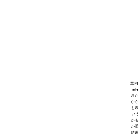
室内
i
念
か
も
い
か
が
結