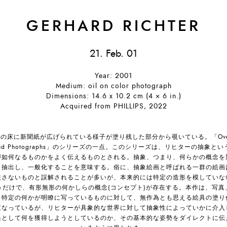
GERHARD RICHTER
21. Feb. 01
Year: 2001
Medium: oil on color photograph
Dimensions: 14.6 x 10.2 cm (4 × 6 in.)
Acquired from PHILLIPS, 2022
の床に新聞紙が広げられている様子が塗り残した部分から覗いている。「Ove
nted Photographs」のシリーズの一点。このシリーズは、リヒターの抽象とい
が如何なるものかをよく伝えるものとされる。抽象、つまり、何らかの概念を
ら抽出し、一般化することを意味する。俗に、抽象絵画と呼ばれる一群の絵画
表さないものと誤解されることが多いが、本来的には特定の造形を模していな
うだけで、有形無形の何かしらの概念(コンセプト)が存在する。本作は、写真
も特定の何かが明瞭に写っているものに対して、無作為とも思える絵具の塗り
重なっているが、リヒターが具象的な世界に対して抽象性によっていかに介入
果として何を獲得しようとしているのか、その基本的な姿勢をダイレクトに伝