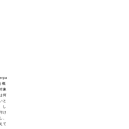
rpa
う概
対象
は何
いと
、し
付け
し、
えて