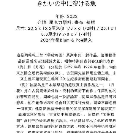
きたいの中に溶ける魚
年份: 2022
介體: 壓克力顏料, 畫布, 裱框
尺寸: 20.5 x 16.5厘米(8 1/8 x 6 1/2吋) / 25.1 x 1
8.3厘米(9 7/8 x 7 1/4吋)
2024年從Blum & Poe購入
這是岡﨑乾二郎 "零縮略圖" 系列中的一對作品。這兩幅作
品的靈感來自活躍於大正、昭和時期的古賀春江的代表作
《海》和《月花》（分別於 1929 年和 1926 年創作，均由
東京國立近代美術館收藏）。古賀因先後採用立體主義、未
來主義和超現實主義等 20 世紀前衛藝術運動而聞名。
《海》被認為是日本最早期的超現實主義作品之一。《月
花》是在古賀癡迷於保羅・克利的藝術下創作，保羅對他的
影響顯而易見。岡﨑也是一位評論家，從這些作品題目可以
想象，他在創作過程中必會對古賀進行分析。岡﨑不能忽視
一個事實: 佛洛伊德精神分析學的發展深深影響了超現實主
義和克利的想法（古賀從中獲得靈感）。岡﨑在 "零縮略
圖" 系列中巧妙地運用了語境。作品題目展示了他的跨學科
方法，以猶如自由聯想的遊戲方式，聯繫不同的學術領域和
文化。從畫家古賀春江開始，岡﨑的詩通過這些作品毫不費