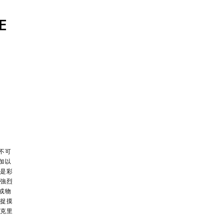
E
不可
加以
是彩
強烈
或物
捉摸
克里