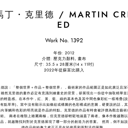
馬丁・克里德
/
MARTIN CR
ED
Work No. 1392
年份: 2012
介體: 壓克力顏料, 畫布
尺寸: 35.5 x 28厘米(14 x 11吋)
2022年從蘇富比購入
里德說：「整個世界＋作品＝整個世界」，藝術家的作品範圍正是如此廣泛且深
。雖然克里德的畫作必定有意識到繪畫史的背景，卻展現出一份從中抽取精華並
排的輕盈感。在本作中，紅、黃、藍、綠的基本色及其中間色像彩虹一樣堆疊(說
亦有點草率)。當中沒有顯示出如條紋或構圖的色彩構成的意圖，硬要說的話，其
橫向筆觸和色彩的明亮就是作品的特點。克里德的作品有時會被評價為觀念藝術
藝術。 兩者在種類上雖屬兩極，但克里德卻輕鬆地涵蓋了兩者。像本作般越難以
作品，就越難找到對於克里德展現了哪一部分的創造力的答案。 然而，倒不如說
德作品的妙趣之處正正是在於接受和面對這些困難。