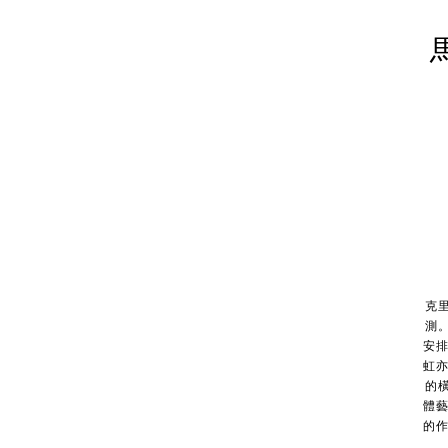
克
測
安
虹
的
體
的