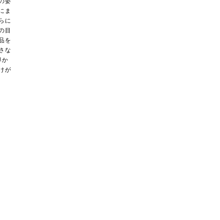
の姿
にま
らに
の目
品を
さな
導か
けが