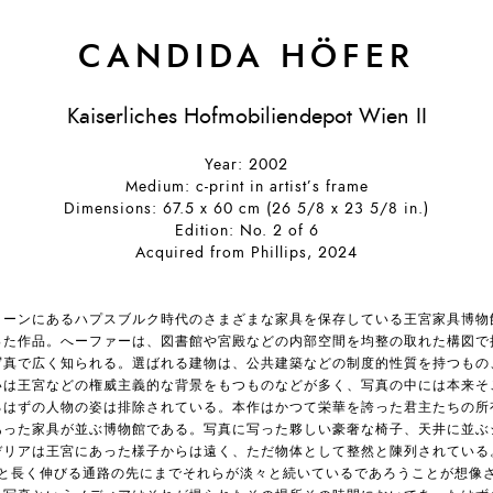
CANDIDA HÖFER
Kaiserliches Hofmobiliendepot Wien II
Year: 2002
Medium: c-print in artist’s frame
Dimensions: 67.5 x 60 cm (26 5/8 x 23 5/8 in.)
Edition: No. 2 of 6
Acquired from Phillips, 2024
ィーンにあるハプスブルク時代のさまざまな家具を保存している王宮家具博物
った作品。へーファーは、図書館や宮殿などの内部空間を均整の取れた構図で
写真で広く知られる。選ばれる建物は、公共建築などの制度的性質を持つもの
いは王宮などの権威主義的な背景をもつものなどが多く、写真の中には本来そ
るはずの人物の姿は排除されている。本作はかつて栄華を誇った君主たちの所
あった家具が並ぶ博物館である。写真に写った夥しい豪奢な椅子、天井に並ぶ
デリアは王宮にあった様子からは遠く、ただ物体として整然と陳列されている
と長く伸びる通路の先にまでそれらが淡々と続いているであろうことが想像