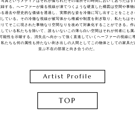
。写真というメディアはそれが撮られたその場所その時間においてあったはず
記録する。へーファーが撮る視線が凍てつくような硬直した構図は空間や事物
わる過去や歴史的な価値を透過し、実際的な姿を冷徹に写し出すことをことさ
調している。その冷徹な視線が被写体から権威や制度を剥ぎ取り、私たちはそ
借りてそこに現された事物なり空間なりを改めて対象化することができる。作
にしている私たちを除いて、誰もいないこの薄ら白い空間はそれが何者にも属
可能性を示唆する。消失点へ向かって強く直進していくヘーファーの視線に
、私たちも何の属性も持たない剥き出しの人間としてこの物体としての家具だ
並ぶ不在の部屋と向き合うのだ。
Artist Profile
TOP