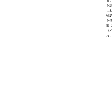
る
を
つ
強
を
前
い
れ