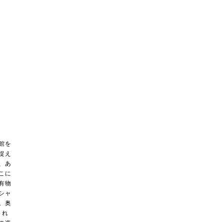
館を
捉え
、あ
こに
有物
シャ
。奥
され