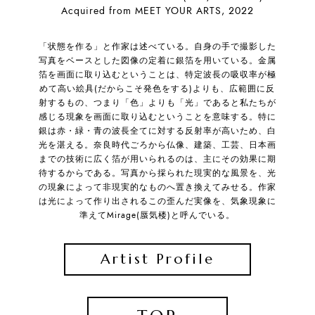
Acquired from MEET YOUR ARTS, 2022
「状態を作る」と作家は述べている。自身の手で撮影した
写真をベースとした図像の定着に銀箔を用いている。金属
箔を画面に取り込むということは、特定波長の吸収率が極
めて高い絵具(だからこそ発色をする)よりも、広範囲に反
射するもの、つまり「色」よりも「光」であると私たちが
感じる現象を画面に取り込むということを意味する。特に
銀は赤・緑・青の波長全てに対する反射率が高いため、白
光を湛える。奈良時代ごろから仏像、建築、工芸、日本画
までの技術に広く箔が用いられるのは、主にその効果に期
待するからである。写真から採られた現実的な風景を、光
の現象によって非現実的なものへ置き換えてみせる。作家
は光によって作り出されるこの歪んだ実像を、気象現象に
準えてMirage(蜃気楼)と呼んでいる。
Artist Profile