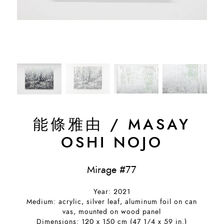
能條雅由
/
MASAY
OSHI NOJO
Mirage #77
Year: 2021
Medium: acrylic, silver leaf, aluminum foil on can
vas, mounted on wood panel
Dimensions: 120 x 150 cm (47 1/4 x 59 in.)