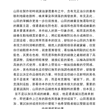
山田在製作初時就讓油滲透畫布之中。含有充足油分的畫布
順利地吸收顏料，喚來暈染和滴落的偶發效果。有見及此，
山田的筆觸亦更進一步往前推進。山田的繪畫並無選取特定
的圖案主題，僅通過銳化對色彩、線描和色面等構成繪畫的
基本要素來創作。本作給人的第一印象亦然。粗而直的黑色
線條生動地橫貫於畫作上，將紅藍兩種對比色分成兩部分。
正因這樣，僅以簡單而基本的技法，卻恰好令山田的力量和
表現力得到清晰的體現。雖然人的眼睛很容易被蒙蔽，但當
你仔細觀察本作時，就會逐漸發現，看似極為明顯的紅色和
藍色，其實在色相、明亮度和飽和度的細微之處都經過了高
度調整。流暢的明暗漸變、連接紅藍的紫色，以極為節制而
高效的方式使用，在畫作上營造出一種如扭曲般的空間感。
此外，黃色和綠色這些變幻無常的強調色雖然零碎，卻散發
着足以決定作品個性的力量。特別是這些細小且鮮明的黃色
並不是後來「被添加」的，而是有意圖地「被留下」的。若
意識到這點，那看待本作的方式也會有很大的改變。重要的
是要認識到，山田的作品雖然有多層顏料的重疊，但本質上
並不是以加法而成的繪畫。相反，他是通過減法思維來創
作，即把畫作上已有的顏色和形象塗掉或留下。山田透過添
加，嘗試抹掉或得到些什麼呢？他希望觀者能以雙眼追尋當
中的過程和結果。