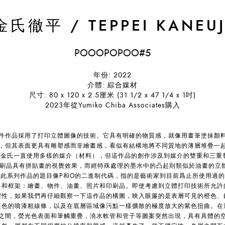
金氏徹平
/
TEPPEI KANEUJ
POOOPOPOO#5
年份: 2022
介體: 綜合媒材
尺寸: 80 x 120 x 2.5厘米 (31 1/2 x 47 1/4 x 1吋)
2023年從Yumiko Chiba Associates購入
件作品採用了打印立體圖像的技術。它具有明確的物質感，就像用畫筆塗抹顏
，但其表面更具有雕塑感而非繪畫感，看似有結構地將不同質地的薄層堆疊一
。金氏一直使用多樣的媒介（材料），但這作品的創作涉及到媒介的雙重和三重替
印刷品具有拼貼畫的視覺效果，而經特殊處理的墨水中的凸起則類似於油畫的立
。此系列作品的題目像P和O的二進制代碼，指的是藝術家到目前爲止所使用過的
料和框架：繪畫、物件、油畫、照片和印刷品。即使考慮到立體打印技術所允許
製性，如果我們再仔細觀察一下這作品的構圖，映入眼簾的是表層可見的橙色、
藍色的噴漆粗線條，以及在底層區域像污點一樣擴散的極度放大的紫色扭曲。在
之間，熒光色表面和筆觸重疊，澆水軟管和管子等圖案突然出現，具有具體的