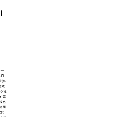
I
料一
起而
換-
體效
各種
的高
銀色
這兩
空間