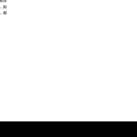
相排
，如
，都