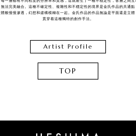
。每一層都有不同程度的分辨率和質感，這就產生了一種不穩定性，各層之間互
，無法完美融合。這種不確定性、複雜性和不穩定性的境界是金氏作品的共通點
液體般慢慢滲透，幻想和虛構模糊在一起。金氏作品的作品無論是平面還是立體
貫穿着這種獨特的創作手法。
Artist Profile
TOP