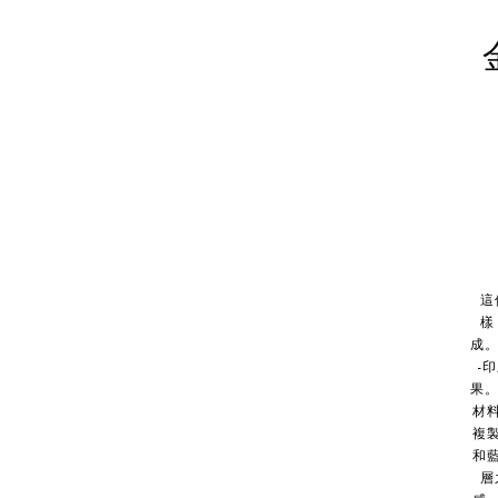
這
樣
成
-
果
材
複
和
層