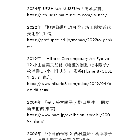
2024年 UESHIMA MUSEUM「開幕展覽」
https://tch.ueshima-museum.com/launch/
2022年 「桃源鄉通行許可證」埼玉縣立近代
美術館 (出借)
https://pref.spec.ed.jp/momas/2022tougenk
yo
2019年 「Hikarie Contemporary Art Eye vol.
12 小山登美夫監修《繪畫的衝動 松本陽子/
松浦壽夫/小川佳夫》」 澀谷Hikarie 8/CUBE
1, 2, 3 (東京)
https://www.hikarie8.com/cube/2019/04/p
ost-68.shtml
2009年 「光：松本陽子 / 野口里佳」 國立
新美術館(東京)
https://www.nact.jp/exhibition_special/200
9/hikari/
2005年 「今日的作家 X ⻄村盛雄・松本陽子