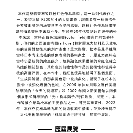
本作是整幅畫布皆以粉紅色作為基調，是一系列代表作之
一。凝望這幅 F200尺寸的大型畫作，讓觀者有一種彷彿全
身皆被那渺茫的繪畫世界吞沒的感覺。以粉紅色作為繪畫主
題的抽象畫家本來就不多。對於在60年代曾到紐約遊學的松
本來說，當時正值色域繪畫(color field)畫家們的繁盛時
期，他們的全面繪畫構圖(all-over)和對壓克力顏料及天然帆
布的使用對她後來的創作產生了重大影響。松本是最早挑戰
當時日本尚未成熟的抽象表現的藝術家之一。壓克力顏料在
當時仍是新興的繪畫媒介，她將顯色效果優越的粉紅色確立
為她的標誌顏色，其出色的前瞻性和作品的藝術性都值得今
後的高度評價。在本作中，粉紅色優美地鋪滿了整個畫面，
「生成與解體」的形象從色彩中被抽象化，體現了在松本的
腦海中被消化過後的色域。在2005 年神奈川縣立近代美術
館舉辦的「今天的藝術家」和 2009 年國立新美術館以兩個
個展形式所舉辦的「光：松本陽子/野口理香」展覽上，本
作皆被介紹為松本的主要作品之一，可見其重要性。2022
年，本作亦從植島幹九郎的藝術收藏中借出，並於埼玉縣立
近代美術館舉辦的「桃源郷通行許可証」展覽中展出。
歷屆展覽