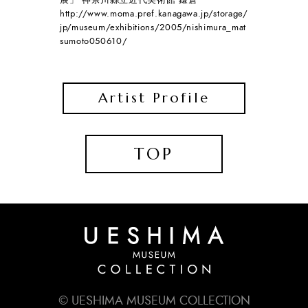
展」 神奈川縣立近代美術館 鎌倉
http://www.moma.pref.kanagawa.jp/storage/
jp/museum/exhibitions/2005/nishimura_mat
sumoto050610/
Artist Profile
TOP
© UESHIMA MUSEUM COLLECTION