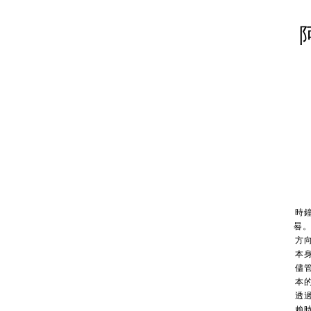
時
晷。
方
本
儘
本
透
賴