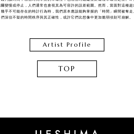
偶爾變慢或停止，人們通常也會視其為可容許的誤差範圍。然而，當面對這種超
、幾乎不可能存在的時計行為時，我們原本應該能夠掌握的「時間」瞬間被奪走
們深信不疑的時間秩序與其正確性，或許它們比想像中更加脆弱頃刻可崩解。
Artist Profile
TOP