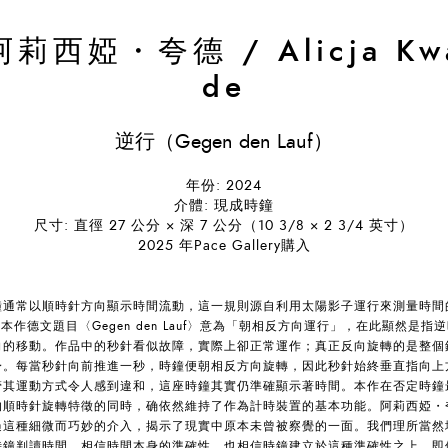
阿莉西婭・夸德
/
Alicja Kw
de
逆行（Gegen den Lauf）
年份: 2024
介體: 現成時鐘
尺寸: 直徑 27 公分 × 深 7 公分（10 3/8 × 2 3/4 英寸）
2025 年Pace Gallery購入
鐘通常以順時針方向顯示時間流動，這一規則源自利用太陽影子運行來測量時間
本作德文題目〈Gegen den Lauf〉意為「朝相反方向運行」，在此顯然是指
向的移動。作品中的秒針看似故障，實際上卻正常運作；真正反向旋轉的是整個
身。每當秒針向前推進一秒，時鐘便朝相反方向旋轉，因此秒針始終垂直指向上
管其運動方式令人感到違和，這座時鐘其實仍準確顯示著時間。本作在否定時鐘
的順時針旋轉特徵的同時，确依然維持了作為計時裝置的基本功能。阿莉西婭・
過這種細微而巧妙的介入，揭示了現實中原本未曾被察覺的一面。我們理所當然
時鐘判讀時間，相信時間本身的準確性，也相信時鐘建立於這種準確性之上。即