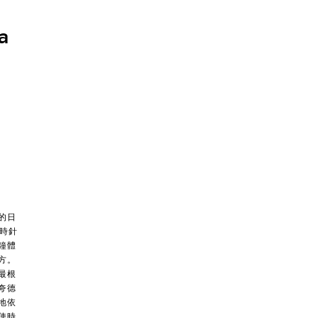
a
的日
逆時針
鐘體
方。
最根
夸德
地依
使時