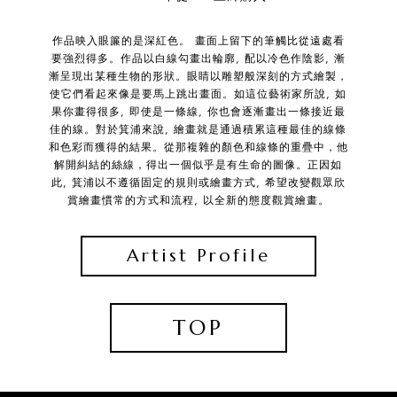
作品映入眼簾的是深紅色。 畫面上留下的筆觸比從遠處看
要強烈得多。作品以白線勾畫出輪廓, 配以冷色作陰影, 漸
漸呈現出某種生物的形狀。眼睛以雕塑般深刻的方式繪製，
使它們看起來像是要馬上跳出畫面。如這位藝術家所說, 如
果你畫得很多, 即使是一條線, 你也會逐漸畫出一條接近最
佳的線。對於箕浦來說, 繪畫就是通過積累這種最佳的線條
和色彩而獲得的結果。從那複雜的顏色和線條的重疊中，他
解開糾結的絲線，得出一個似乎是有生命的圖像。正因如
此, 箕浦以不遵循固定的規則或繪畫方式, 希望改變觀眾欣
賞繪畫慣常的方式和流程, 以全新的態度觀賞繪畫。
Artist Profile
TOP