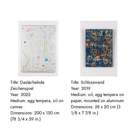
Title: DasIächelnde
Title: Schlosswand
Zeichenspiel
Year: 2019
Year: 2022
Medium: oil, egg tempera on
Medium: egg tempera, oil on
paper, mounted on aluminum
canvas
Dimensions: 28 x 20 cm (3
Dimensions: 200 x 150 cm
1/8 x 7 7/8 in.)
(78 3/4 x 59 in.)