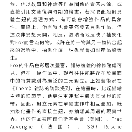
候，他以故事和神話等作為圖像的靈感來源，或
直接引用文藝復興時期的繪畫。若採取此般對具
體主題的處理方式，有可能會增強作品的具象
性。實際上，他有時也會突然發表具象作品，但
這決非異想天開。相反，這清晰地反映了抽象化
對Fox而言為何物。或許在將一物與另一物結合起
來的過程中，抽象化這一現象就會如副產品般發
生。
Fox的作品色彩層次豐富，錯綜複雜的線條隨處可
見，但在一幅作品中，觀者往往能將存在於畫面
中的特質識別為廣泛的二元對立。正如藝術家在
《Them》雜誌的訪談提到，在繪畫時，比起描繪
主體的細節等，他更注重連繫主體與其世界的紐
帶。因此，對立元素在單幅畫作中相互疊加，既
抽象化畫作的直接主題，亦抽離其周遭的現實世
界。他的作品被阿爾伯斯基金會（美國）、Frac
Auvergne（法國）、SØR Rusche