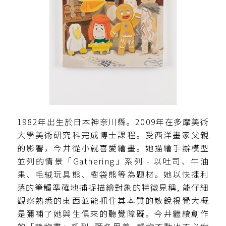
1982年出生於日本神奈川縣。2009年在多摩美術
大學美術研究科完成博士課程。受西洋畫家父親
的影響，今井從小就喜愛繪畫。她描繪手辦模型
並列的情景「Gathering」系列 - 以吐司、牛油
果、毛絨玩具熊、樹袋熊等為題材。她以快捷利
落的筆觸準確地捕捉描繪對象的特徵見稱, 能仔細
觀察熟悉的東西並能抓住其本質的敏銳視覺大概
是彌補了她與生俱來的聽覺障礙。今井繼續創作