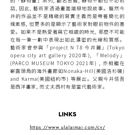
的「静物畫」系列, 顧名思義, 靜物不動也不必對
話, 因此, 藝術家透過畫面雄辯地說故事。雖然今
井的作品並不是精緻的寫實主義而是帶著簡化的
樸素感, 但更多的是顯示了藝術家對眼前物件的喜
愛。如果不是熱愛著與它相處的時光, 那麼不可能
在每一筆一劃中表現出如此濃密的光線和質感。
藝術家曾參與「project N 78 今井麗」(Tokyo
opera city art gallery 2020年), 「Melody」
(PARCO MUSEUM TOKYO 2021年) , 亦相繼在
嶄露頭角的海外畫廊如Nonaka-Hill(美國洛杉磯)
and Karma(美國紐約市) 等展出。父親今井信吾
是西洋畫家, 而丈夫西村有是當代藝術家。
LINKS
https://www.ulalaimai.com/cv/