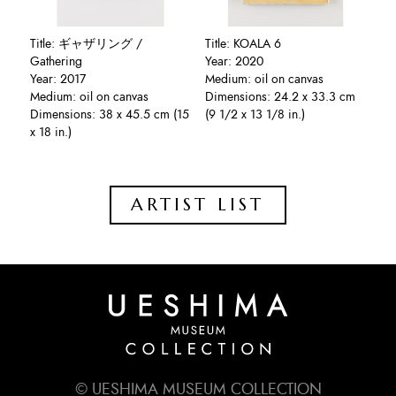
Title: ギャザリング /
Title: KOALA 6
Gathering
Year: 2020
Year: 2017
Medium: oil on canvas
Medium: oil on canvas
Dimensions: 24.2 x 33.3 cm
Dimensions: 38 x 45.5 cm (15
(9 1/2 x 13 1/8 in.)
x 18 in.)
ARTIST LIST
© UESHIMA MUSEUM COLLECTION