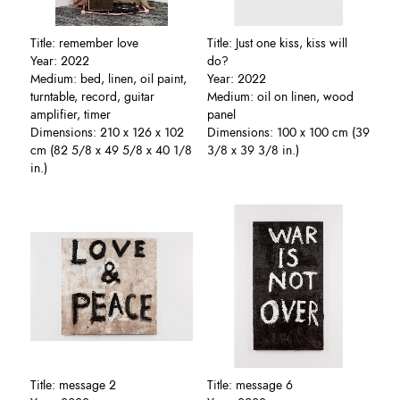
Title: remember love
Title: Just one kiss, kiss will
Year: 2022
do?
Medium: bed, linen, oil paint,
Year: 2022
turntable, record, guitar
Medium: oil on linen, wood
amplifier, timer
panel
Dimensions: 210 x 126 x 102
Dimensions: 100 x 100 cm (39
cm (82 5/8 x 49 5/8 x 40 1/8
3/8 x 39 3/8 in.)
in.)
Title: message 2
Title: message 6