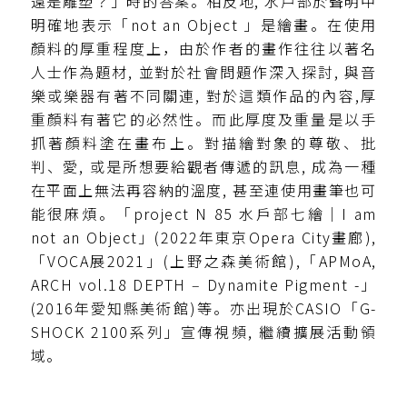
還是雕塑？」時的答案。相反地, 水戸部於聲明中
明確地表示「not an Object 」是繪畫。在使用
顏料的厚重程度上，由於作者的畫作往往以著名
人士作為題材, 並對於社會問題作深入探討, 與音
樂或樂器有著不同關連, 對於這類作品的內容,厚
重顏料有著它的必然性。而此厚度及重量是以手
抓著顏料塗在畫布上。對描繪對象的尊敬、批
判、愛, 或是所想要給觀者傳遞的訊息, 成為一種
在平面上無法再容納的溫度, 甚至連使用畫筆也可
能很麻煩。「project N 85 水戶部七繪｜I am
not an Object」(2022年東京Opera City畫廊),
「VOCA展2021」(上野之森美術館),「APMoA,
ARCH vol.18 DEPTH ‒ Dynamite Pigment -」
(2016年愛知縣美術館)等。亦出現於CASIO「G-
SHOCK 2100系列」宣傳視頻, 繼續擴展活動領
域。