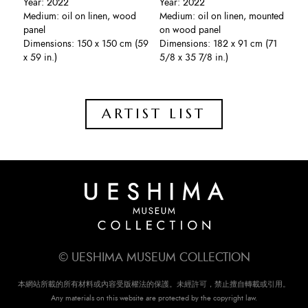
Year: 2022
Year: 2022
Medium: oil on linen, wood
Medium: oil on linen, mounted
panel
on wood panel
Dimensions: 150 x 150 cm (59
Dimensions: 182 x 91 cm (71
x 59 in.)
5/8 x 35 7/8 in.)
ARTIST LIST
© UESHIMA MUSEUM COLLECTION
本網站所載的所有材料或內容受版權法的保護。未經許可，禁止擅自轉載或引用。
Any materials on this website are protected by the copyright law.