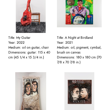
Title: My Guitar
Title: A Night at Birdland
Year: 2022
Year: 2021
Medium: oil on guitar, chair
Medium: oil, pigment, cymbal,
Dimensions: guitar: 115 x 40
brush on canvas
cm (45 1/4 x 15 3/4 in.)
Dimensions: 180 x 180 cm (70
7/8 x 70 7/8 in.)