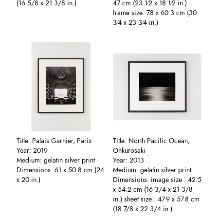
(16 5/8 x 21 3/8 in.)
47 cm (23 1⁄2 x 18 1⁄2 in.)
frame size: 78 x 60.3 cm (30
3⁄4 x 23 3⁄4 in.)
Title: Palais Garnier, Paris
Title: North Pacific Ocean,
Year: 2019
Ohkurosaki
Medium: gelatin silver print
Year: 2013
Dimensions: 61 x 50.8 cm (24
Medium: gelatin silver print
x 20 in.)
Dimensions: image size : 42.5
x 54.2 cm (16 3/4 x 21 3/8
in.) sheet size : 47.9 x 57.8 cm
(18 7/8 x 22 3/4 in.)