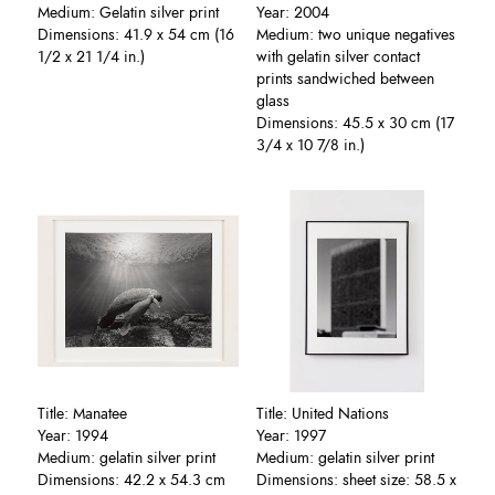
Medium: Gelatin silver print
Year: 2004
Dimensions: 41.9 x 54 cm (16
Medium: two unique negatives
1/2 x 21 1/4 in.)
with gelatin silver contact
prints sandwiched between
glass
Dimensions: 45.5 x 30 cm (17
3/4 x 10 7/8 in.)
Title: Manatee
Title: United Nations
Year: 1994
Year: 1997
Medium: gelatin silver print
Medium: gelatin silver print
Dimensions: 42.2 x 54.3 cm
Dimensions: sheet size: 58.5 x