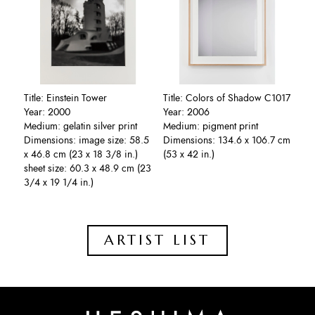
Title: Einstein Tower
Title: Colors of Shadow C1017
Year: 2000
Year: 2006
Medium: gelatin silver print
Medium: pigment print
Dimensions: image size: 58.5
Dimensions: 134.6 x 106.7 cm
x 46.8 cm (23 x 18 3/8 in.)
(53 x 42 in.)
sheet size: 60.3 x 48.9 cm (23
3/4 x 19 1/4 in.)
ARTIST LIST