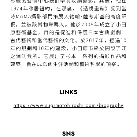
杉磯的藝術中心設計學院攻讀攝影。其後，他在
1974年移居紐約，在那裏，《透視畫館》受到當
時MoMA攝影部門策展人約翰·薩考斯基的高度評
價，並被該博物館購入。他於2009年成立了小田
原藝術基金，目的是促進和保護日本古典戲劇、
古代藝術和當代藝術的文化。於2017年，經過10
年的規劃和10年的建設，小田原市終於開設了江
之浦測候所。它展出了杉本一系列的攝影作品和
建築，旨在成爲他生涯活動和藝術哲學的頂峯。
LINKS
https://www.sugimotohiroshi.com/biography
SNS