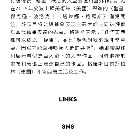
打破傳統 "繪畫" 概念的大型裝置和室外作品。她
在2019年於波士頓美術館（美國）舉辦的《壁畫:
傑克遜・波洛克｜卡塔琳娜・格羅斯》備受關
注，該項目將她與抽象表現主義大師共同被評價
爲當代繪畫表達的先驅。格羅斯表示："任何東西
都可以成爲一幅畫"，並且"顏色對我來說非常重
要，因爲它能直接喚起人們的共鳴"，她繼續製作
和展示看似是巨人留下的大型作品，同時繼續於
畫布和紙張上表達自己的作品。格羅斯目前於柏
林（德國）和新西蘭生活及工作。
LINKS
SNS