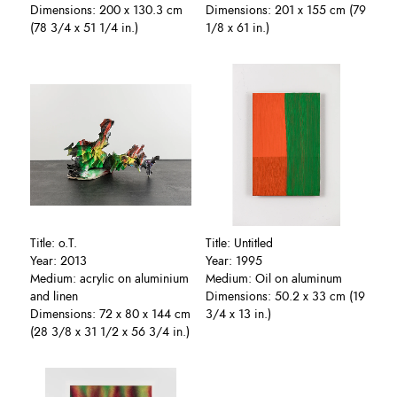
Dimensions: 200 x 130.3 cm
Dimensions: 201 x 155 cm (79
(78 3/4 x 51 1/4 in.)
1/8 x 61 in.)
Title: o.T.
Title: Untitled
Year: 2013
Year: 1995
Medium: acrylic on aluminium
Medium: Oil on aluminum
and linen
Dimensions: 50.2 x 33 cm (19
Dimensions: 72 x 80 x 144 cm
3/4 x 13 in.)
(28 3/8 x 31 1/2 x 56 3/4 in.)