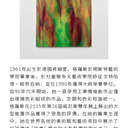
1961年出生於德國弗賴堡。格羅斯於明斯特藝術
學院畢業後，於杜塞爾多夫藝術學院師從戈特哈
德・格勞伯納，並在1990年獲得大師榮譽學位。
自90年代末開始，她一直使用工業噴槍創作出僅
由棱鏡色彩組成的作品，空間和色彩和諧統一。
格羅斯在2015年第56屆威尼斯雙年展上展出的大
型裝置作品獲得了很高的評價。在她的職業生涯
中，她在世界各地的美術館和藝術項目中展示了